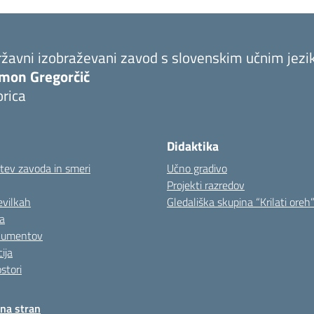
ržavni izobraževani zavod s slovenskim učnim jez
imon Gregorčič
rica
Didaktika
tev zavoda in smeri
Učno gradivo
Projekti razredov
evilkah
Gledališka skupina “Krilati oreh
a
kumentov
ija
stori
tna stran