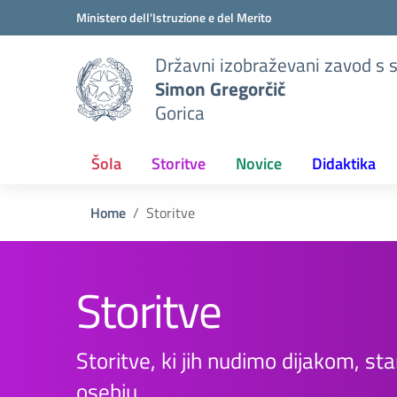
Pojdi na vsebino
Pojdite v meni
Pojdi na nogo
Ministero dell'Istruzione e del Merito
Državni izobraževani zavod s
Simon Gregorčič
Gorica
Šola
Storitve
Novice
Didaktika
Home
Storitve
Storitve
Storitve, ki jih nudimo dijakom, st
osebju.