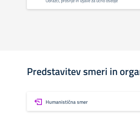
Obrazci, prošnje in izjave za učno osebje
Predstavitev smeri in orga
Humanistična smer