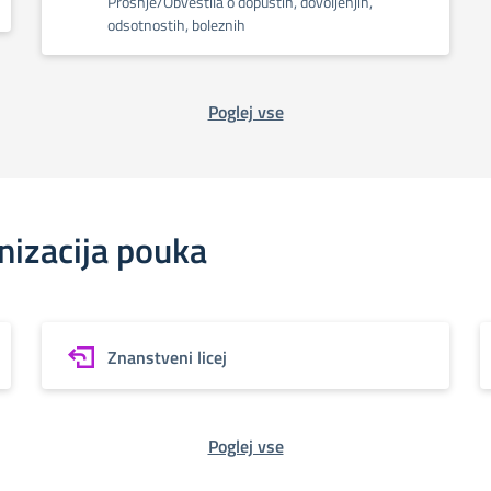
Prošnje/Obvestila o dopustih, dovoljenjih,
odsotnostih, boleznih
Poglej vse
nizacija pouka
Znanstveni licej
Poglej vse