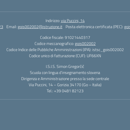
Indirizzo:
via Puccini, 14
23
Email:
gois002002@istruzione.it
Posta elettronica certificata (PEC):
goi
Codice fiscale: 91021440317
Codice meccanografico:
gois002002
Codice Indice delle Pubbliche Amministrazioni (IPA): istsc_gois002002
Codice unico di fatturazione (CUF): UF66XN
I.S.I.S. Simon Gregorčič
Scuola con lingua d’insegnamento slovena
Dirigenza e Amministrazione presso la sede centrale
Via Puccini, 14 – Gorizia 34170 (Go – Italia)
Tel.: +39 0481 82123