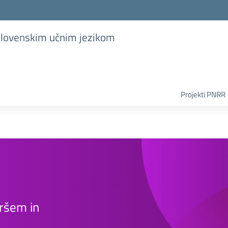
 slovenskim učnim jezikom
Projekti PNRR
aršem in