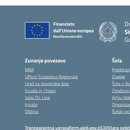
D
S
Go
Zunanje povezave
Šola
MIM
Predstavi
Ufficio Scolastico Regionale
Osebje
Urad za slovenske šole
Šola v št
Scuola in Chiaro
Zgodovin
Vpisi On Line
Arhiv do
Invalsi
Organizac
Občina
Šolski pro
Transparentna uprava
form.agid.gov.it
Cilji
Stara sple