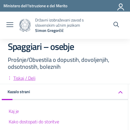
Pojdi na vsebino
Pojdite v meni
Pojdi na nogo
Ministero dell'Istruzione e del Merito
Državni izobraževani zavod s
slovenskim učnim jezikom
Simon Gregorčič
Spaggiari – osebje
Prošnje/Obvestila o dopustih, dovoljenjih,
odsotnostih, boleznih
Tiskaj / Deli
Kazalo strani
Kaj je
Kako dostopati do storitve