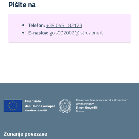
Pišite na
Telefon:
+39 0481 82123
E-naslov:
gois002002@istruzione.it
Državni izobraževani zavod s slovenskim
učnim jezikom
Simon Gregorčič
Gorica
Zunanje povezave