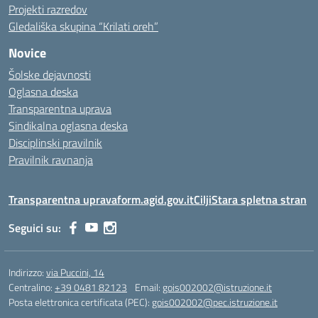
Projekti razredov
Gledališka skupina “Krilati oreh”
Novice
Šolske dejavnosti
Oglasna deska
Transparentna uprava
Sindikalna oglasna deska
Disciplinski pravilnik
Pravilnik ravnanja
Transparentna uprava
form.agid.gov.it
Cilji
Stara spletna stran
Seguici su:
Indirizzo:
via Puccini, 14
Centralino:
+39 0481 82123
Email:
gois002002@istruzione.it
Posta elettronica certificata (PEC):
gois002002@pec.istruzione.it