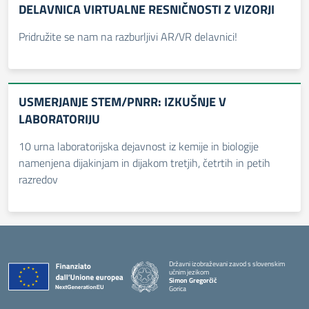
DELAVNICA VIRTUALNE RESNIČNOSTI Z VIZORJI
Pridružite se nam na razburljivi AR/VR delavnici!
USMERJANJE STEM/PNRR: IZKUŠNJE V
LABORATORIJU
10 urna laboratorijska dejavnost iz kemije in biologije
namenjena dijakinjam in dijakom tretjih, četrtih in petih
razredov
Državni izobraževani zavod s slovenskim
učnim jezikom
Simon Gregorčič
Gorica