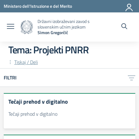
Pojdi na vsebino
Pojdite v meni
Pojdi na nogo
Ministero dell'Istruzione e del Merito
Državni izobraževani zavod s
slovenskim učnim jezikom
Simon Gregorčič
Tema: Projekti PNRR
Tiskaj / Deli
FILTRI
Tečaji prehod v digitalno
Tečaji prehod v digitalno