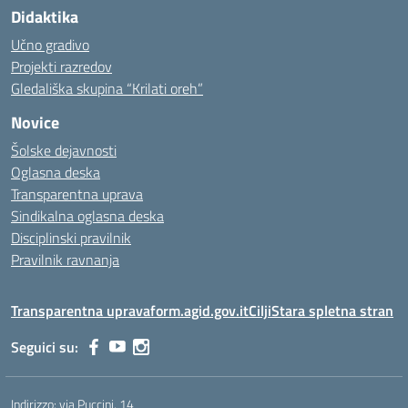
Didaktika
Učno gradivo
Projekti razredov
Gledališka skupina “Krilati oreh”
Novice
Šolske dejavnosti
Oglasna deska
Transparentna uprava
Sindikalna oglasna deska
Disciplinski pravilnik
Pravilnik ravnanja
Transparentna uprava
form.agid.gov.it
Cilji
Stara spletna stran
Seguici su:
Indirizzo:
via Puccini, 14