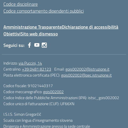
Codice disciplinare
Codice comportamento dipendenti pubblici
Amministrazione Trasparente
Dichiarazione di accessibilità
Obiettivi
Sito web dismesso
Seguici su:
Indirizzo:
via Puccini, 14
Centralino:
+39 0481 82123
Email:
gois002002@istruzione.it
Posta elettronica certificata (PEC):
gois002002@pec.istruzione.it
Codice fiscale: 91021440317
Codice meccanografico:
gois002002
Codice Indice delle Pubbliche Amministrazioni (IPA): istsc_gois002002
Codice unico di fatturazione (CUF): UF66XN
I.S.I.S. Simon Gregorčič
Scuola con lingua d’insegnamento slovena
Dirigenza e Amministrazione presso la sede centrale