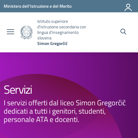
Vai ai contenuti
Vai al menu di navigazione
Vai al footer
Ministero dell'Istruzione e del Merito
Istituto superiore
d'istruzione secondaria con
lingua d'insegnamento
slovena
Simon Gregorčič
Servizi
I servizi offerti dal liceo Simon Gregorčič
dedicati a tutti i genitori, studenti,
personale ATA e docenti.