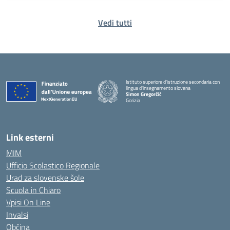
Vedi tutti
Istituto superiore d'istruzione secondaria con
lingua d'insegnamento slovena
Simon Gregorčič
Gorizia
Link esterni
MIM
Ufficio Scolastico Regionale
Urad za slovenske šole
Scuola in Chiaro
Vpisi On Line
Invalsi
Občina