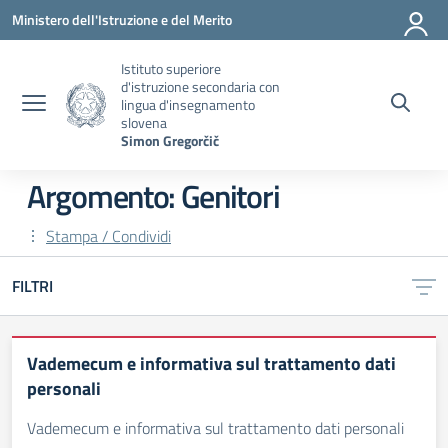
Vai ai contenuti
Vai al menu di navigazione
Vai al footer
Ministero dell'Istruzione e del Merito
Istituto superiore
d'istruzione secondaria con
lingua d'insegnamento
slovena
Simon Gregorčič
Argomento: Genitori
Stampa / Condividi
FILTRI
Vademecum e informativa sul trattamento dati
personali
Vademecum e informativa sul trattamento dati personali