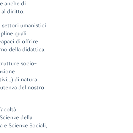
ale anche di
al diritto.
i settori umanistici
ipline quali
apaci di offrire
rno della didattica.
strutture socio-
azione
tivi…) di natura
i utenza del nostro
facoltà
 Scienze della
 e Scienze Sociali,