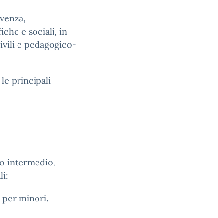
ivenza,
iche e sociali, in
ivili e pedagogico-
le principali
llo intermedio,
li:
 per minori.