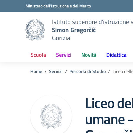
Vai ai contenuti
Vai al menu di navigazione
Vai al footer
Ministero dell'Istruzione e del Merito
Istituto superiore d'istruzion
Simon Gregorčič
Gorizia
Scuola
Servizi
Novità
Didattica
Home
Servizi
Percorsi di Studio
Liceo del
Liceo de
umane 