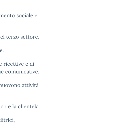
rimento sociale e
el terzo settore.
e.
e ricettive e di
gie comunicative.
omuovono attività
co e la clientela.
itrici,