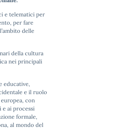
 Umane:
i e telematici per
ento, per fare
l’ambito delle
inari della cultura
ca nei principali
e educative,
cidentale e il ruolo
à europea, con
 e ai processi
cazione formale,
sona, al mondo del