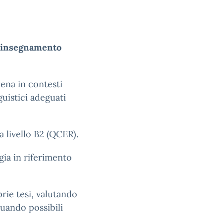
 insegnamento
vena in contesti
guistici adeguati
 livello B2 (QCER).
ogia in riferimento
rie tesi, valutando
duando possibili