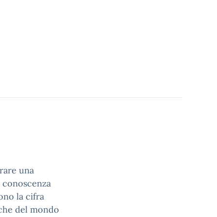
urare una
la conoscenza
ono la cifra
iche del mondo