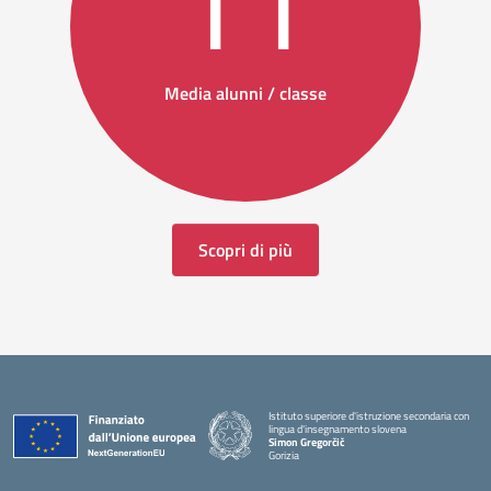
11
Media alunni / classe
Scopri di più
Istituto superiore d'istruzione secondaria con
lingua d'insegnamento slovena
Simon Gregorčič
Gorizia