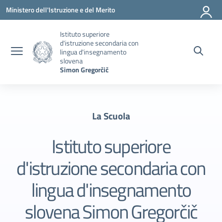
Vai ai contenuti
Vai al menu di navigazione
Vai al footer
Ministero dell'Istruzione e del Merito
Istituto superiore
d'istruzione secondaria con
lingua d'insegnamento
slovena
Simon Gregorčič
La Scuola
Istituto superiore
d'istruzione secondaria con
lingua d'insegnamento
slovena Simon Gregorčič