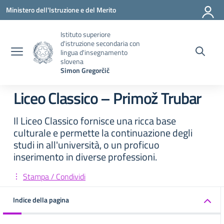
Vai ai contenuti
Vai al menu di navigazione
Vai al footer
Ministero dell'Istruzione e del Merito
Istituto superiore
d'istruzione secondaria con
lingua d'insegnamento
slovena
Simon Gregorčič
Liceo Classico – Primož Trubar
Il Liceo Classico fornisce una ricca base
culturale e permette la continuazione degli
studi in all'università, o un proficuo
inserimento in diverse professioni.
Stampa / Condividi
Indice della pagina