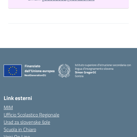
Istituto superiore d'istruzione secondaria con
lingua d'insegnamento slovena
Simon Gregorčič
Gorizia
Link esterni
MIM
Ufficio Scolastico Regionale
Urad za slovenske šole
Scuola in Chiaro
Vpisi On Line