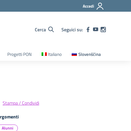
Accedi
Cerca
Seguici su:
Progetti PON
Italiano
Slovenščina
Stampa / Condividi
rgomenti
Alunni