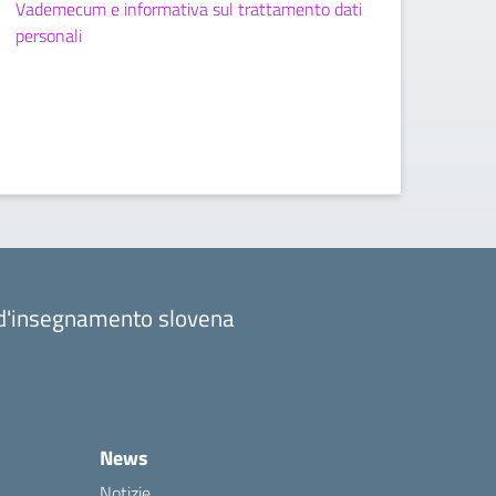
Vademecum e informativa sul trattamento dati
personali
a d'insegnamento slovena
News
Notizie