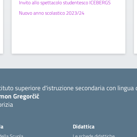
Invito allo spettacolo studentesco ICEBERGS
Nuovo anno scolastico 2023/24
tituto superiore d'istruzione secondaria con lingu
imon Gregorčič
rizia
la
Didattica
della Scuola
Le schede didattiche