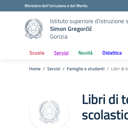
Vai ai contenuti
Vai al menu di navigazione
Vai al footer
Ministero dell'Istruzione e del Merito
Istituto superiore d'istruzion
Simon Gregorčič
Gorizia
Scuola
Servizi
Novità
Didattica
Home
Servizi
Famiglie e studenti
Libri di
Libri di
scolast