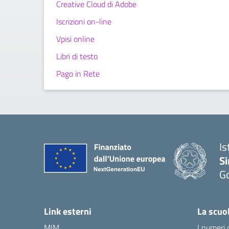
Creative Cloud di Adobe
Iscrizioni on-line
Vpisi online
Libri di testo
Pago in Rete
Is
S
Go
Link esterni
La scuo
MIM
I numeri 