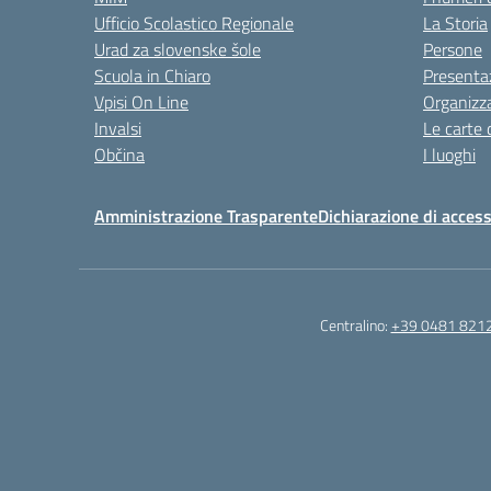
Ufficio Scolastico Regionale
La Storia
Urad za slovenske šole
Persone
Scuola in Chiaro
Presenta
Vpisi On Line
Organizz
Invalsi
Le carte 
Občina
I luoghi
Amministrazione Trasparente
Dichiarazione di access
Centralino:
+39 0481 821