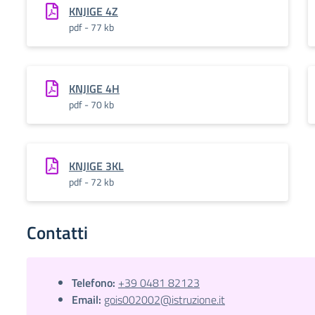
KNJIGE 4Z
pdf - 77 kb
KNJIGE 4H
pdf - 70 kb
KNJIGE 3KL
pdf - 72 kb
Contatti
Telefono:
+39 0481 82123
Email:
gois002002@istruzione.it