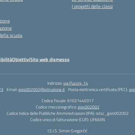
I progetti delle classi
zione
azione
della scuola
ibilità
Obiettivi
Sito web dismesso
Indirizzo:
via Puccini, 14
23
Email:
gois002002@istruzione.it
Posta elettronica certificata (PEC):
goi
Codice fiscale: 91021440317
Codice meccanografico:
gois002002
Codice Indice delle Pubbliche Amministrazioni (IPA): istsc_gois002002
Codice unico di fatturazione (CUF): UF66XN
I.S.I.S. Simon Gregorčič