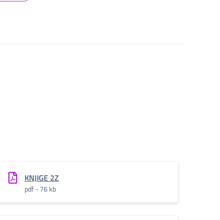
KNJIGE 2Z
pdf - 76 kb