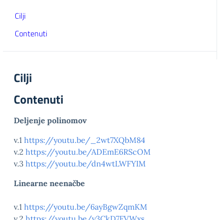
Cilji
Contenuti
Cilji
Contenuti
Deljenje polinomov
v.1
https://youtu.be/_2wt7XQbM84
v.2
https://youtu.be/ADEmE6RScOM
v.3
https://youtu.be/dn4wtLWFYIM
Linearne neenačbe
v.1
https://youtu.be/6ayBgwZqmKM
v.2
https://youtu.be/y3CkD7FVWxs