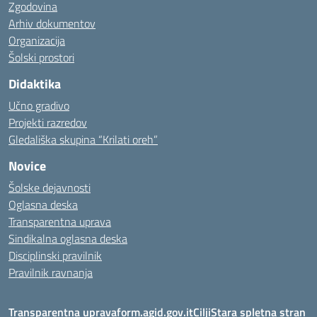
Zgodovina
Arhiv dokumentov
Organizacija
Šolski prostori
Didaktika
Učno gradivo
Projekti razredov
Gledališka skupina “Krilati oreh”
Novice
Šolske dejavnosti
Oglasna deska
Transparentna uprava
Sindikalna oglasna deska
Disciplinski pravilnik
Pravilnik ravnanja
Transparentna uprava
form.agid.gov.it
Cilji
Stara spletna stran