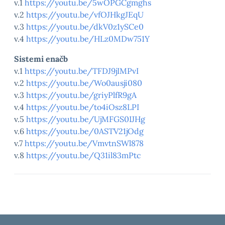
v.1
https://youtu.be/5wOPGCgmghs
v.2
https://youtu.be/vfOJHkgJEqU
v.3
https://youtu.be/dkV0z1ySCe0
v.4
https://youtu.be/HLz0MDw751Y
Sistemi enačb
v.1
https://youtu.be/TFDJ9jIMPvI
v.2
https://youtu.be/Wo0ausji080
v.3
https://youtu.be/griyPlfR9gA
v.4
https://youtu.be/to4iOsz8LPI
v.5
https://youtu.be/UjMFGS0IJHg
v.6
https://youtu.be/0ASTV21jOdg
v.7
https://youtu.be/VmvtnSWl878
v.8
https://youtu.be/Q31il83mPtc