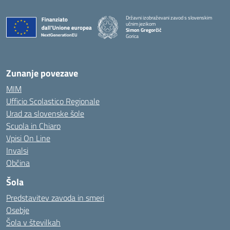
Državni izobraževani zavod s slovenskim
učnim jezikom
Simon Gregorčič
Gorica
Zunanje povezave
MIM
Ufficio Scolastico Regionale
Urad za slovenske šole
Scuola in Chiaro
Vpisi On Line
Invalsi
Občina
Šola
Predstavitev zavoda in smeri
Osebje
Šola v številkah