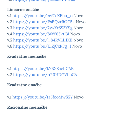
Linearne enačbe
v.1
https://youtu.be/eefCoXEbu_o
Novo
v.2
https://youtu.be/PsBQzrROC5k
Novo
v.3
https://youtu.be/7swYrSS2YSg
Novo
v.4
https://youtu.be/86tY63ktI3I
Novo
v.5
https://youtu.be/_84RVL111KE
Novo
v.6
https://youtu.be/E1ZjCxRFg_I
Novo
Kvadratne neenačbe
v.1
https://youtu.be/kYBXSachCAE
v.2
https://youtu.be/hR0HDGVbbCA
Kvadratne enačbe
v.1
https://youtu.be/ta5fooMwS5Y
Novo
Racionalne neenačbe