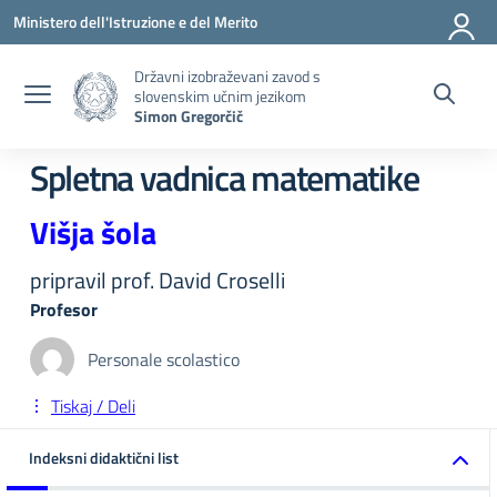
Pojdi na vsebino
Pojdite v meni
Pojdi na nogo
Ministero dell'Istruzione e del Merito
Državni izobraževani zavod s
slovenskim učnim jezikom
Simon Gregorčič
Spletna vadnica matematike
Višja šola
pripravil prof. David Croselli
Profesor
Personale scolastico
Tiskaj / Deli
Indeksni didaktični list