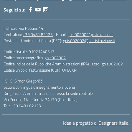
Seguici su:
Indirizzo:
via Puccini, 14
Centralino:
+39 0481 82123
Email:
gois002002@istruzione.it
Posta elettronica certificata (PEC):
gois002002@pec.istruzione.it
Codice fiscale: 91021440317
Codice meccanografico:
gois002002
Codice Indice delle Pubbliche Amministrazioni (IPA): istsc_gois002002
Codice unico di fatturazione (CUF): UF66XN
I.S.I.S. Simon Gregorčič
Scuola con lingua d’insegnamento slovena
Dirigenza e Amministrazione presso la sede centrale
Via Puccini, 14 – Gorizia 34170 (Go – Italia)
Tel.: +39 0481 82123
Idea e progetto di Designers Italia