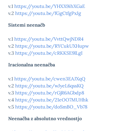
v.1
https://youtu.be/YHXX9ihXGaE
v.2
https://youtu.be/fGgCtfgPxJg
Sistemi neenačb
v.1
https://youtu.be/VvttQwjNDR4
v.2
https://youtu.be/RYCukUXHupw
v.3
https://youtu.be/cRKKSE9lLgI
Iracionalna neenačba
v.1
https://youtu.be/cwen3EAJXqQ
v.2
https://youtu.be/wJyeL6qssKQ
v.3
https://youtu.be/rGjR6AGbdp8
v.4
https://youtu.be/21eOO7MUHhk
v.5
https://youtu.be/doSmBO_Vb78
Neenačba z absolutno vrednostjo