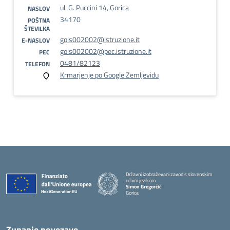
ul. G. Puccini 14, Gorica
NASLOV
34170
POŠTNA
ŠTEVILKA
gois002002@istruzione.it
E-NASLOV
gois002002@pec.istruzione.it
PEC
0481/82123
TELEFON
Krmarjenje po Google Zemljevidu
Državni izobraževani zavod s slovenskim
učnim jezikom
Simon Gregorčič
Gorica
Zunanje povezave