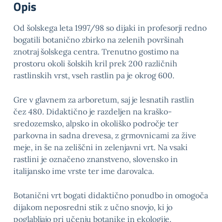
Opis
Od šolskega leta 1997/98 so dijaki in profesorji redno
bogatili botanično zbirko na zelenih površinah
znotraj šolskega centra. Trenutno gostimo na
prostoru okoli šolskih kril prek 200 različnih
rastlinskih vrst, vseh rastlin pa je okrog 600.
Gre v glavnem za arboretum, saj je lesnatih rastlin
čez 480. Didaktično je razdeljen na kraško-
sredozemsko, alpsko in okoliško področje ter
parkovna in sadna drevesa, z grmovnicami za žive
meje, in še na zeliščni in zelenjavni vrt. Na vsaki
rastlini je označeno znanstveno, slovensko in
italijansko ime vrste ter ime darovalca.
Botanični vrt bogati didaktično ponudbo in omogoča
dijakom neposredni stik z učno snovjo, ki jo
poglabljajo pri učenju botanike in ekologije.