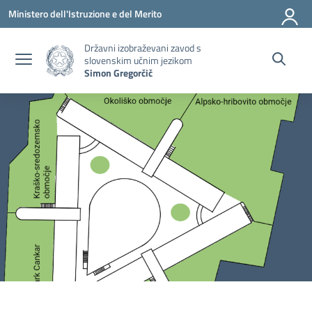
Pojdi na vsebino
Pojdite v meni
Pojdi na nogo
Ministero dell'Istruzione e del Merito
Državni izobraževani zavod s
slovenskim učnim jezikom
Simon Gregorčič