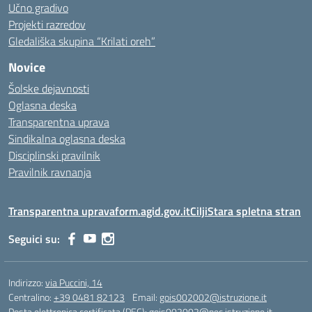
Učno gradivo
Projekti razredov
Gledališka skupina “Krilati oreh”
Novice
Šolske dejavnosti
Oglasna deska
Transparentna uprava
Sindikalna oglasna deska
Disciplinski pravilnik
Pravilnik ravnanja
Transparentna uprava
form.agid.gov.it
Cilji
Stara spletna stran
Seguici su:
Indirizzo:
via Puccini, 14
Centralino:
+39 0481 82123
Email:
gois002002@istruzione.it
Posta elettronica certificata (PEC):
gois002002@pec.istruzione.it