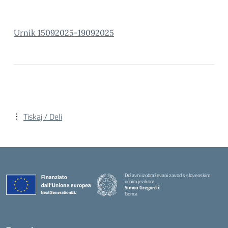
Urnik 15092025-19092025
Tiskaj / Deli
Državni izobraževani zavod s slovenskim
učnim jezikom
Simon Gregorčič
Gorica