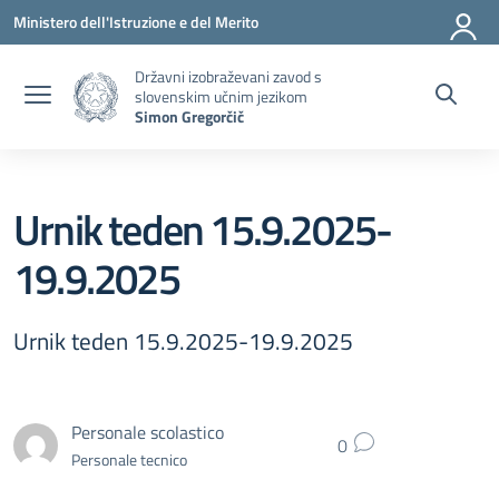
Pojdi na vsebino
Pojdite v meni
Pojdi na nogo
Ministero dell'Istruzione e del Merito
Državni izobraževani zavod s
slovenskim učnim jezikom
Simon Gregorčič
Urnik teden 15.9.2025-
19.9.2025
Urnik teden 15.9.2025-19.9.2025
Personale scolastico
0
Personale tecnico