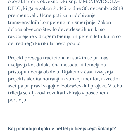
obogatil tudi z obvezno izkušnjo IZMENJAVE ŠOLA–
DELO, ki ga je zakon št. 145 iz dne 30. decembra 2018
preimenoval v Učne poti za pridobivanje
transverzalnih kompetenc in usmerjanje. Zakon
določa obvezno število devetdesetih ur, ki so
razporejene v drugem bieniju in petem letniku in so
del rednega kurikularnega pouka.
Projekt presega tradicionalni staž in se pri nas
uveljavlja kot didaktična metoda, ki temelji na
pristopu učenja ob delu. Dijakom v času izvajanja
projekta sledita notranji in zunanji mentor, razredni
svet pa pripravi vzgojno izobraževalni projekt. V teku
triletja se dijakovi rezultati zbirajo v posebnem
portfolju.
Kaj pridobijo dijaki v petletju licejskega šolanja?