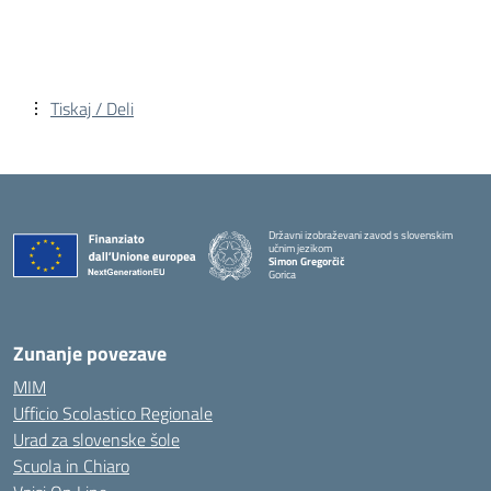
Tiskaj / Deli
Državni izobraževani zavod s slovenskim
učnim jezikom
Simon Gregorčič
Gorica
Zunanje povezave
MIM
Ufficio Scolastico Regionale
Urad za slovenske šole
Scuola in Chiaro