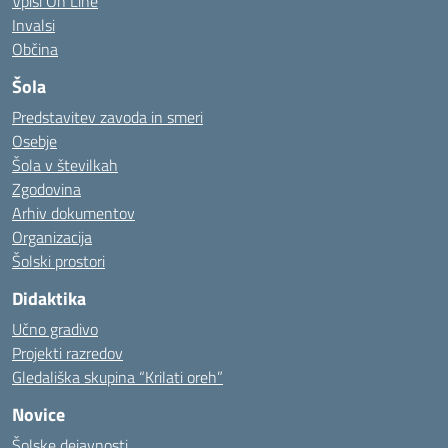
Vpisi On Line
Invalsi
Občina
Šola
Predstavitev zavoda in smeri
Osebje
Šola v številkah
Zgodovina
Arhiv dokumentov
Organizacija
Šolski prostori
Didaktika
Učno gradivo
Projekti razredov
Gledališka skupina “Krilati oreh”
Novice
Šolske dejavnosti