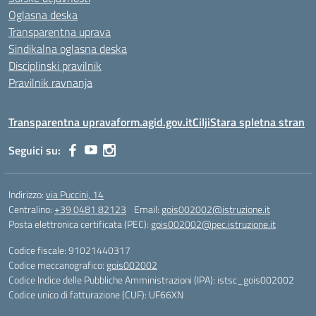
Oglasna deska
Transparentna uprava
Sindikalna oglasna deska
Disciplinski pravilnik
Pravilnik ravnanja
Transparentna uprava
form.agid.gov.it
Cilji
Stara spletna stran
Seguici su:
Indirizzo:
via Puccini, 14
Centralino:
+39 0481 82123
Email:
gois002002@istruzione.it
Posta elettronica certificata (PEC):
gois002002@pec.istruzione.it
Codice fiscale: 91021440317
Codice meccanografico:
gois002002
Codice Indice delle Pubbliche Amministrazioni (IPA): istsc_gois002002
Codice unico di fatturazione (CUF): UF66XN