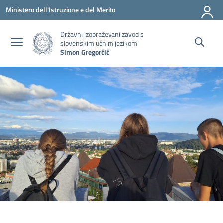
Pojdi na vsebino
Pojdite v meni
Pojdi na nogo
Ministero dell'Istruzione e del Merito
Državni izobraževani zavod s
slovenskim učnim jezikom
Simon Gregorčič