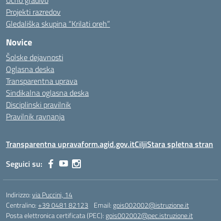
Učno gradivo
Projekti razredov
Gledališka skupina “Krilati oreh”
Novice
Šolske dejavnosti
Oglasna deska
Transparentna uprava
Sindikalna oglasna deska
Disciplinski pravilnik
Pravilnik ravnanja
Transparentna uprava
form.agid.gov.it
Cilji
Stara spletna stran
Seguici su:
Indirizzo:
via Puccini, 14
Centralino:
+39 0481 82123
Email:
gois002002@istruzione.it
Posta elettronica certificata (PEC):
gois002002@pec.istruzione.it