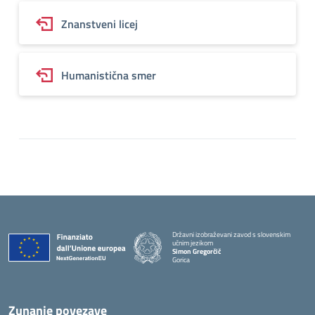
Znanstveni licej
Humanistična smer
Državni izobraževani zavod s slovenskim
učnim jezikom
Simon Gregorčič
Gorica
Zunanje povezave