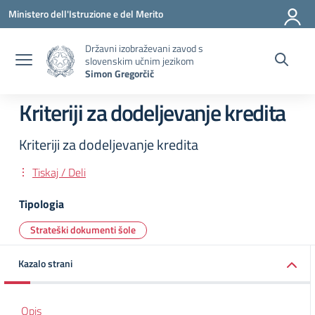
Pojdi na vsebino
Pojdite v meni
Pojdi na nogo
Ministero dell'Istruzione e del Merito
Državni izobraževani zavod s
slovenskim učnim jezikom
Simon Gregorčič
Kriteriji za dodeljevanje kredita
Kriteriji za dodeljevanje kredita
Tiskaj / Deli
Tipologia
Strateški dokumenti šole
Kazalo strani
Opis