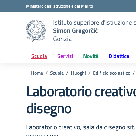
Vai ai contenuti
Vai al menu di navigazione
Vai al footer
Ministero dell'Istruzione e del Merito
Istituto superiore d'istruzion
Simon Gregorčič
Gorizia
Scuola
Servizi
Novità
Didattica
Home
Scuola
I luoghi
Edificio scolastico
Laboratorio creativ
disegno
Laboratorio creativo, sala da disegno sit
primo piano.