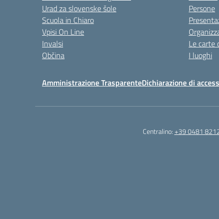
Urad za slovenske šole
Persone
Scuola in Chiaro
Presenta
Vpisi On Line
Organizz
Invalsi
Le carte 
Občina
I luoghi
Amministrazione Trasparente
Dichiarazione di access
Centralino:
+39 0481 821