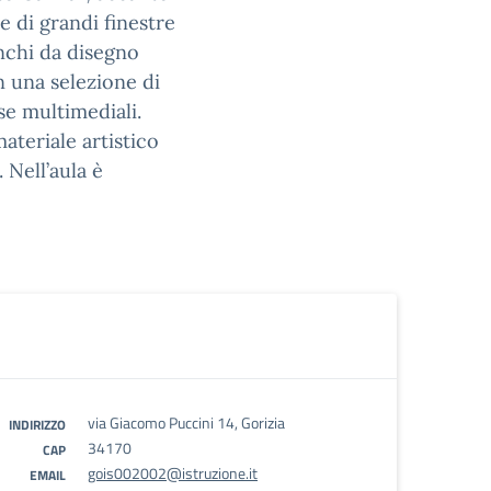
ne di grandi finestre
anchi da disegno
on una selezione di
rse multimediali.
ateriale artistico
 Nell’aula è
via Giacomo Puccini 14, Gorizia
INDIRIZZO
34170
CAP
gois002002@istruzione.it
EMAIL