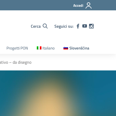
Accedi
Cerca
Seguici su:
Progetti PON
Italiano
Slovenščina
ativo – da disegno