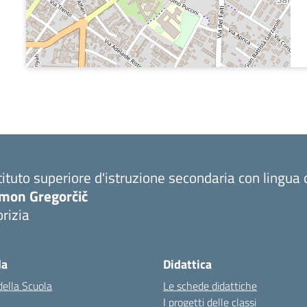
tituto superiore d'istruzione secondaria con lingu
imon Gregorčič
rizia
la
Didattica
della Scuola
Le schede didattiche
I progetti delle classi