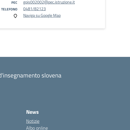
gois002002@pec.istruzione.it
PEC
0481/82123
TELEFONO
Naviga su Google Map
a d'insegnamento slovena
News
Notizie
Albo online