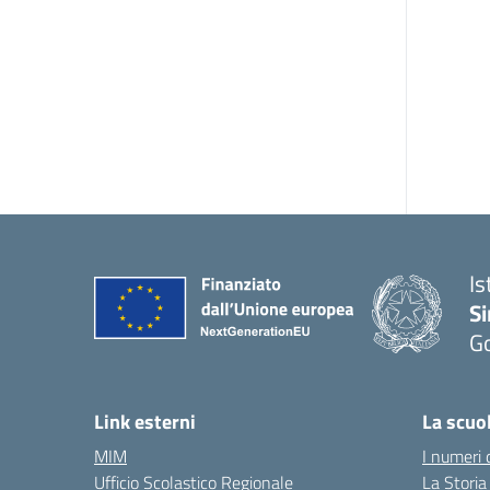
Is
S
Go
Link esterni
La scuo
MIM
I numeri 
Ufficio Scolastico Regionale
La Storia