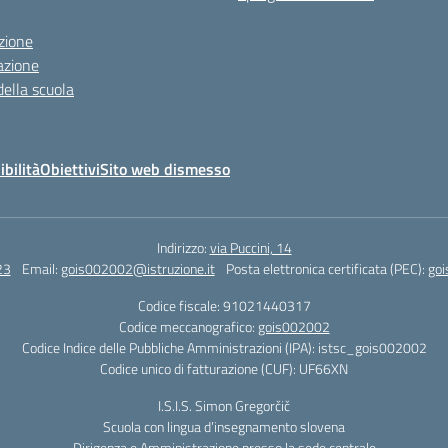
zione
azione
della scuola
ibilità
Obiettivi
Sito web dismesso
Indirizzo:
via Puccini, 14
23
Email:
gois002002@istruzione.it
Posta elettronica certificata (PEC):
goi
Codice fiscale: 91021440317
Codice meccanografico:
gois002002
Codice Indice delle Pubbliche Amministrazioni (IPA): istsc_gois002002
Codice unico di fatturazione (CUF): UF66XN
I.S.I.S. Simon Gregorčič
Scuola con lingua d’insegnamento slovena
Dirigenza e Amministrazione presso la sede centrale